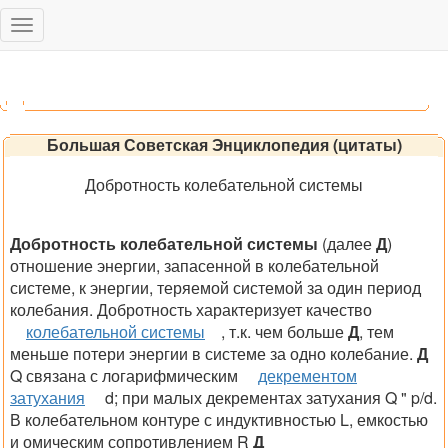
Toggle
navigation
Большая Советская Энциклопедия (цитаты)
Добротность колебательной системы
Добротность колебательной системы
(далее
Д
)
отношение энергии, запасенной в колебательной
системе, к энергии, теряемой системой за один период
колебания. Добротность характеризует качество
колебательной системы
, т.к. чем больше
Д
, тем
меньше потери энергии в системе за одно колебание.
Д
Q
связана с логарифмическим
декрементом
затухания
d; при малых декрементах затухания
Q
" p/d.
В колебательном контуре с индуктивностью
L
, емкостью
и омическим сопротивлением
R
Д