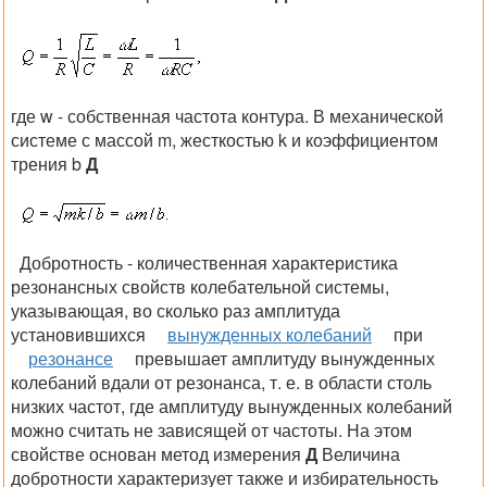
где w - собственная частота контура. В механической
системе с массой
m
, жесткостью
k
и коэффициентом
трения
b
Д
Добротность - количественная характеристика
резонансных свойств колебательной системы,
указывающая, во сколько раз амплитуда
установившихся
вынужденных колебаний
при
резонансе
превышает амплитуду вынужденных
колебаний вдали от резонанса, т. е. в области столь
низких частот, где амплитуду вынужденных колебаний
можно считать не зависящей от частоты. На этом
свойстве основан метод измерения
Д
Величина
добротности характеризует также и избирательность