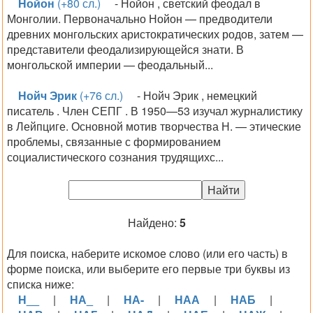
Нойон
(+80 сл.)
- Нойон , светский феодал в
Монголии. Первоначально Нойон — предводители
древних монгольских аристократических родов, затем —
представители феодализирующейся знати. В
монгольской империи — феодальный...
Нойч Эрик
(+76 сл.)
- Нойч Эрик , немецкий
писатель . Член СЕПГ . В 1950—53 изучал журналистику
в Лейпциге. Основной мотив творчества Н. — этические
проблемы, связанные с формированием
социалистического сознания трудящихс...
Найдено:
5
Для поиска, наберите искомое слово (или его часть) в
форме поиска, или выберите его первые три буквы из
списка ниже:
Н__
|
НА_
|
НА-
|
НАА
|
НАБ
|