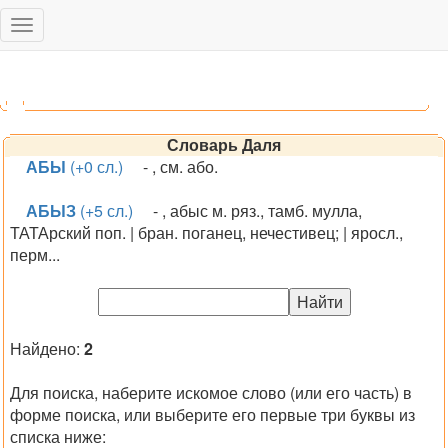
Toggle
navigation
Словарь Даля
АБЫ
(+0 сл.)
- , см. або.
АБЫЗ
(+5 сл.)
- , абыс м. ряз., тамб. мулла,
ТАТАрский поп. | бран. поганец, нечестивец; | яросл.,
перм...
Найдено:
2
Для поиска, наберите искомое слово (или его часть) в
форме поиска, или выберите его первые три буквы из
списка ниже: