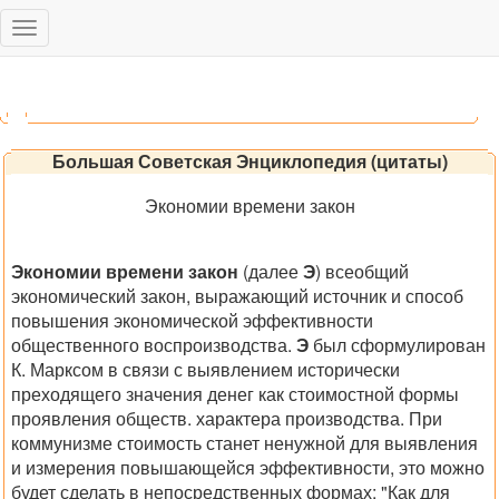
Toggle
navigation
Большая Советская Энциклопедия (цитаты)
Экономии времени закон
Экономии времени закон
(далее
Э
) всеобщий
экономический закон, выражающий источник и способ
повышения экономической эффективности
общественного воспроизводства.
Э
был сформулирован
К. Марксом в связи с выявлением исторически
преходящего значения денег как стоимостной формы
проявления обществ. характера производства. При
коммунизме стоимость станет ненужной для выявления
и измерения повышающейся эффективности, это можно
будет сделать в непосредственных формах: "Как для