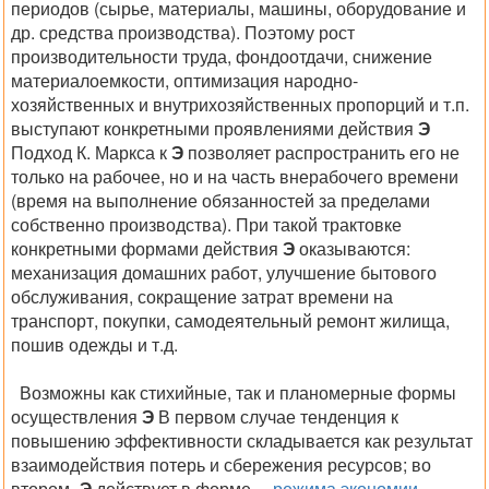
периодов (сырье, материалы, машины, оборудование и
др. средства производства). Поэтому рост
производительности труда, фондоотдачи, снижение
материалоемкости, оптимизация народно-
хозяйственных и внутрихозяйственных пропорций и т.п.
выступают конкретными проявлениями действия
Э
Подход К. Маркса к
Э
позволяет распространить его не
только на рабочее, но и на часть внерабочего времени
(время на выполнение обязанностей за пределами
собственно производства). При такой трактовке
конкретными формами действия
Э
оказываются:
механизация домашних работ, улучшение бытового
обслуживания, сокращение затрат времени на
транспорт, покупки, самодеятельный ремонт жилища,
пошив одежды и т.д.
Возможны как стихийные, так и планомерные формы
осуществления
Э
В первом случае тенденция к
повышению эффективности складывается как результат
взаимодействия потерь и сбережения ресурсов; во
втором -
Э
действует в форме
режима экономии
.