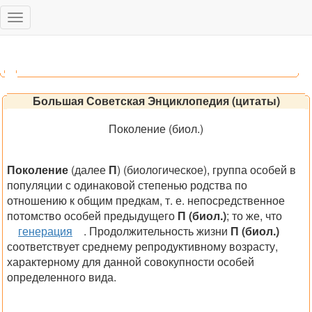
Toggle
navigation
Большая Советская Энциклопедия (цитаты)
Поколение (биол.)
Поколение
(далее
П
) (биологическое), группа особей в
популяции с одинаковой степенью родства по
отношению к общим предкам, т. е. непосредственное
потомство особей предыдущего
П
(биол.)
; то же, что
генерация
.
Продолжительность жизни
П
(биол.)
соответствует среднему репродуктивному возрасту,
характерному для данной совокупности особей
определенного вида.