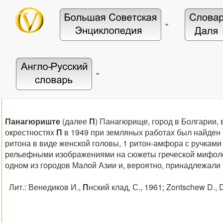
Панагюриште
(далее
П
) Панагюрище, город в Болгарии, 
окрестностях
П
в 1949 при земляных работах был найден 
ритона в виде женской головы, 1 ритон-амфора с ручками
рельефными изображениями на сюжеты греческой мифологи
одном из городов Малой Азии и, вероятно, принадлежали
Лит.:
Венедиков И.,
П
нский клад, С., 1961; Zontschew D., D