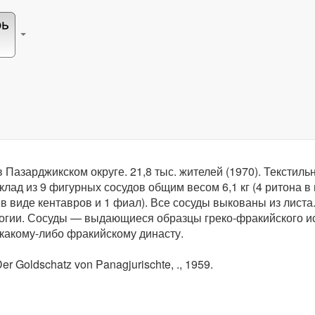
Большая Советская Энциклопедия (цитаты)
Панагюриште
в Пазарджикском округе. 21,8 тыс. жителей (1970). Текст
клад из 9 фигурных сосудов общим весом 6,1
кг
(4 ритона в
 в виде кентавров и 1 фиал). Все сосуды выкованы из лист
и. Сосуды — выдающиеся образцы греко-фракийского искусс
 какому-либо фракийскому династу.
er Goldschatz von Panagjurischte, ., 1959.