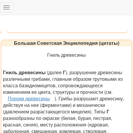
Toggle
navigation
Большая Советская Энциклопедия (цитаты)
Гниль древесины
Гниль древесины
(далее
Г
), разрушение древесины
различными грибами, главным образом трутовыми из
класса базидиомицетов, сопровождающееся
изменением ее цвета, структуры и прочности (см.
Пороки древесины
). Грибы разрушают древесину,
действуя на нее (ферментами) и механически
(давлением разрастающегося мицелия). Типы
Г
разнообразны по окраске (белая, бурая, пестрая,
красная, синяя), месту расположения (ядровая,
заболонная, смешанная, комлевая, стволовая,