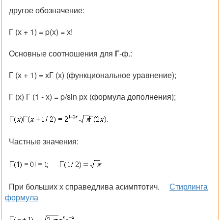
другое обозначение:
Г (х + 1) = p(x) = х!
Основные соотношения для
Г
-ф.:
Г (х + 1)
=
хГ (х)
(функциональное уравнение);
Г (х) Г (1 - х)
=
p/sin px
(формула дополнения);
Частные значения:
При больших
х
справедлива асимптотич.
Стирлинга
формула