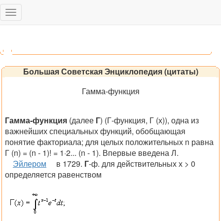
Toggle
navigation
Большая Советская Энциклопедия (цитаты)
Гамма-функция
Гамма-функция
(далее
Г
) (Г-функция, Г (
х
)), одна из
важнейших специальных функций, обобщающая
понятие факториала; для целых положительных
n
равна
Г (n) = (n - 1)
! = 1·2... (
n - 1
). Впервые введена Л.
Эйлером
в 1729.
Г
-ф. для действительных
х >
0
определяется равенством