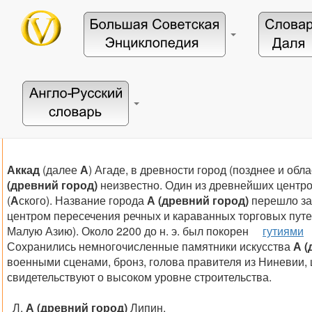
Аккад
(далее
А
) Агаде, в древности город (позднее и об
(древний город)
неизвестно. Один из древнейших центро
(
А
ского). Название города
А
(древний город)
перешло зат
центром пересечения речных и караванных торговых путей,
Малую Азию). Около 2200 до н. э. был покорен
гутиями
Сохранились немногочисленные памятники искусства
А
(
военными сценами, бронз, голова правителя из Ниневии,
свидетельствуют о высоком уровне строительства.
Л.
А
(древний город)
Липин.