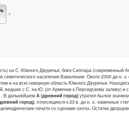
Большая Советская Энциклопедия (цитаты)
Аккад (древний город)
ласть) на С. Южного Двуречья, близ Сиппара (современный 
в семитического населения Вавилонии. Около 2300 до н. э
ем и на всю северную область Южного Двуречья. Находясь
 ведших с С. на Ю. (от Армении к Персидскому заливу) и с 
.
В дальнейшем
А
(древний город)
утратил былое значени
древний город)
, относящиеся к 23 в. до н. э.: каменные 
 цилиндрические печати со сценами охоты. Остатки дворц