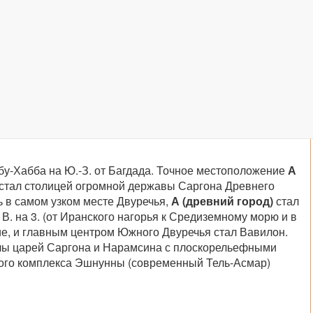
Абу-Хабба на Ю.-З. от Багдада. Точное местоположение
А
. стал столицей огромной державы Саргона Древнего
 в самом узком месте Двуречья,
А
(древний город)
стал
В. на 3. (от Иранского нагорья к Средиземному морю и в
е, и главным центром Южного Двуречья стал Вавилон.
стелы царей Саргона и Нарамсина с плоскорельефными
ового комплекса Эшнунны (современный Тель-Асмар)