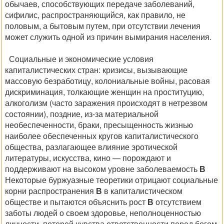
обычаев, способствующих передаче заболеваний,
сифилис, распространяющийся, как правило, не
половым, а бытовым путем, при отсутствии лечения
может служить одной из причин вымирания населения.
Социальные и экономические условия
капиталистических стран: кризисы, вызывающие
массовую безработицу, колониальные войны, расовая
дискриминация, толкающие женщин на проституцию,
алкоголизм (часто заражения происходят в нетрезвом
состоянии), поздние, из-за материальной
необеспеченности, браки, пресыщенность жизнью
наиболее обеспеченных кругов капиталистического
общества, разлагающее влияние эротической
литературы, искусства, кино — порождают и
поддерживают на высоком уровне заболеваемость
В
Некоторые буржуазные теоретики отрицают социальные
корни распространения
В
в капиталистическом
обществе и пытаются объяснить рост
В
отсутствием
заботы людей о своем здоровье, неполноценностью
личности, потерей чувства ответственности перед богом,