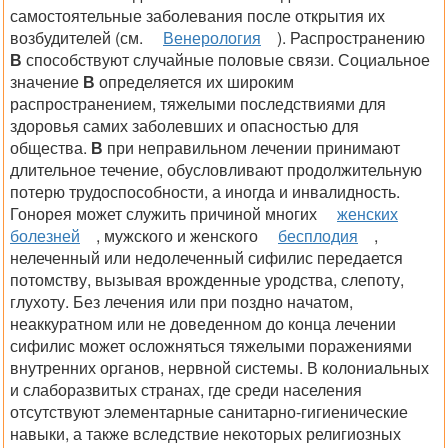
самостоятельные заболевания после открытия их
возбудителей (см.
Венерология
)
.
Распространению
В
способствуют случайные половые связи. Социальное
значение
В
определяется их широким
распространением, тяжелыми последствиями для
здоровья самих заболевших и опасностью для
общества.
В
при неправильном лечении принимают
длительное течение, обусловливают продолжительную
потерю трудоспособности, а иногда и инвалидность.
Гонорея может служить причиной многих
женских
болезней
,
мужского и женского
бесплодия
,
нелеченный или недолеченный сифилис передается
потомству, вызывая врожденные уродства, слепоту,
глухоту. Без лечения или при поздно начатом,
неаккуратном или не доведенном до конца лечении
сифилис может осложняться тяжелыми поражениями
внутренних органов, нервной системы. В колониальных
и слаборазвитых странах, где среди населения
отсутствуют элементарные санитарно-гигиенические
навыки, а также вследствие некоторых религиозных