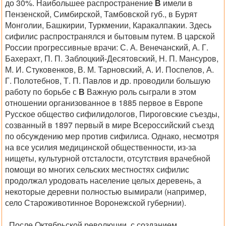
до 30%. Наибольшее распространение
В
имели в
Пензенской, Симбирской, Тамбовской губ., в Бурят
Монголии, Башкирии, Туркмении, Каракалпакии. Здесь
сифилис распространялся и бытовым путем. В царской
России прогрессивные врачи: С. А. Венечанский, А. Г.
Бахерахт, П. П. Заблоцкий-Десятовский, Н. П. Мансуров,
М. И. Стуковенков, В. М. Тарновский, А. И. Поспелов, А.
Г. Полотебнов, Т. П. Павлов и др. проводили большую
работу по борьбе с
В
Важную роль сыграли в этом
отношении организованное в 1885 первое в Европе
Русское общество сифилидологов, Пироговские съезды,
созванный в 1897 первый в мире Всероссийский съезд
по обсуждению мер против сифилиса. Однако, несмотря
на все усилия медицинской общественности, из-за
нищеты, культурной отсталости, отсутствия врачебной
помощи во многих сельских местностях сифилис
продолжал уродовать население целых деревень, а
некоторые деревни полностью вымирали (например,
село Староживотинное Воронежской губернии).
После Октябрьской революции, с созданием