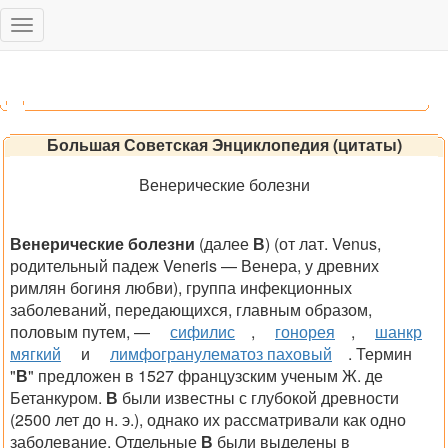
Toggle
navigation
Большая Советская Энциклопедия (цитаты)
Венерические болезни
Венерические болезни
(далее
В
) (от лат. Venus,
родительный падеж Veneris — Венера, у древних
римлян богиня любви), группа инфекционных
заболеваний, передающихся, главным образом,
половым путем, —
сифилис
,
гонорея
,
шанкр
мягкий
и
лимфогранулематоз паховый
.
Термин
"
В
" предложен в 1527 французским ученым Ж. де
Бетанкуром.
В
были известны с глубокой древности
(2500 лет до н. э.), однако их рассматривали как одно
заболевание. Отдельные
В
были выделены в